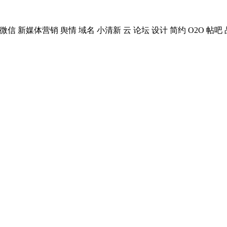
微信
新媒体营销
舆情
域名
小清新
云
论坛
设计
简约
O2O
帖吧