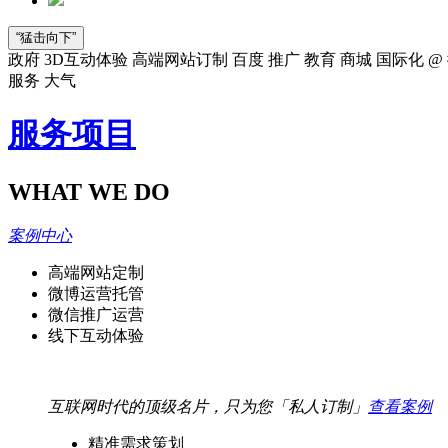
“猛击向下”
政府
3D互动体验
高端网站订制
百度
推广
教育
商城
国际化
@
服务
大气
服务项目
WHAT WE DO
案例中心
高端网站定制
微博运营托管
微信推广运营
线下互动体验
互联网时代的顶级名片，只为您「私人订制」
查看案例
精准需求策划