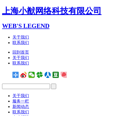
上海小猷网络科技有限公司
WEB'S LEGEND
关于我们
联系我们
回到首页
关于我们
联系我们
关于我们
服务一栏
新闻动态
联系我们