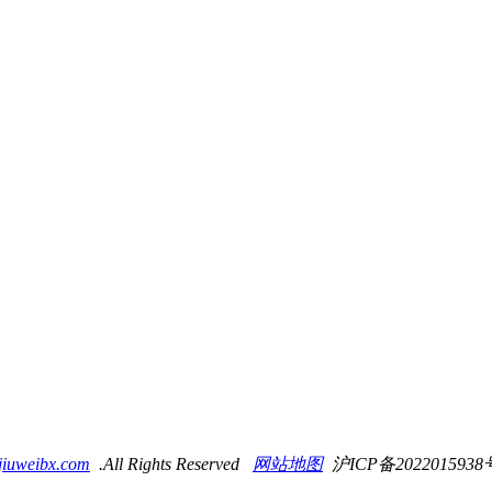
.jiuweibx.com
.All Rights Reserved
网站地图
沪ICP备2022015938