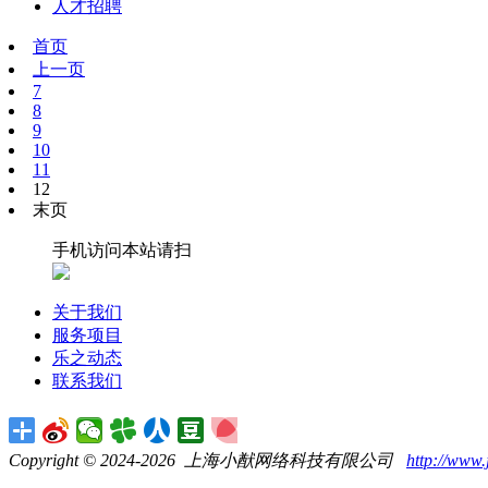
人才招聘
首页
上一页
7
8
9
10
11
12
末页
手机访问本站请扫
关于我们
服务项目
乐之动态
联系我们
Copyright © 2024-2026 上海小猷网络科技有限公司
http://www