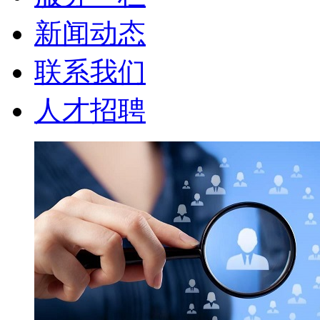
新闻动态
联系我们
人才招聘