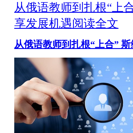
从俄语教师到扎根“上合
享发展机遇
阅读全文
从俄语教师到扎根“上合” 