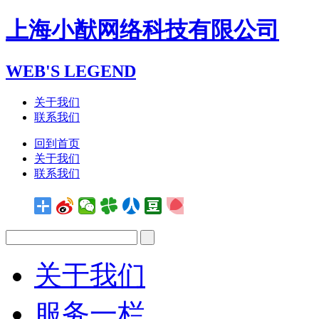
上海小猷网络科技有限公司
WEB'S LEGEND
关于我们
联系我们
回到首页
关于我们
联系我们
关于我们
服务一栏