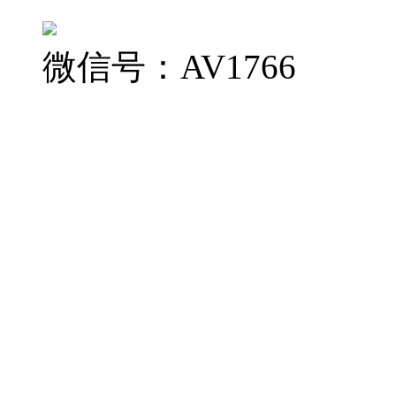
微信号：AV1766