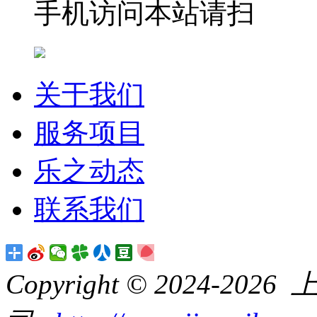
手机访问本站请扫
关于我们
服务项目
乐之动态
联系我们
Copyright © 2024-