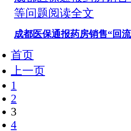
等问题
阅读全文
成都医保通报药房销售“回
首页
上一页
1
2
3
4