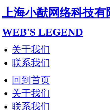
上海小猷网络科技有
WEB'S LEGEND
关于我们
联系我们
回到首页
关于我们
联系我们