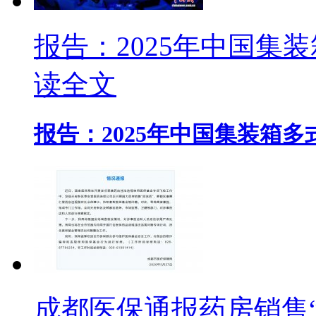
报告：2025年中国集装
读全文
报告：2025年中国集装箱多
成都医保通报药房销售