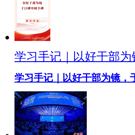
学习手记｜以好干部为
学习手记｜以好干部为镜，